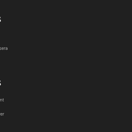
s
sera
s
nt
er