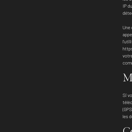
IP du
déte
Une 
appel
l’uti
http
votre
comm
M
Si v
télé
(GPS
les 
C