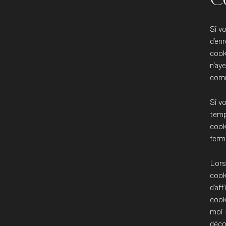
Si v
d’en
cook
n’ay
comm
Si v
temp
cook
ferm
Lors
cook
d’aff
cook
moi 
déco