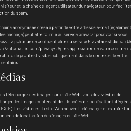
 visiteur et la chaîne de l’agent utilisateur du navigateur. pour faciliter
ction du spam.
chaîne anonymisée créée à partir de votre adresse e-mail (égalemen
ée hachage) peut être fournie au service Gravatar pour voir si vous
lisez. La politique de confidentialité du service Gravatar est disponible
s://automattic.com/privacy/. Après approbation de votre commenta
 photo de profil est visible publiquement dans le contexte de votre
entaire.
édias
ous téléchargez des images sur le site Web, vous devez éviter de
charger des images contenant des données de localisation intégrées
 EXIF). Les visiteurs du site Web peuvent télécharger et extraire tou
données de localisation des images du site Web.
ookies