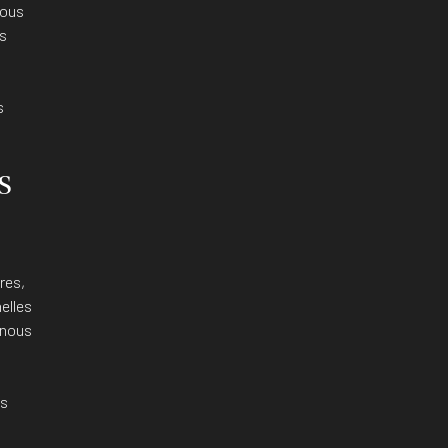
nous
s
s
s
res,
elles
 nous
ns