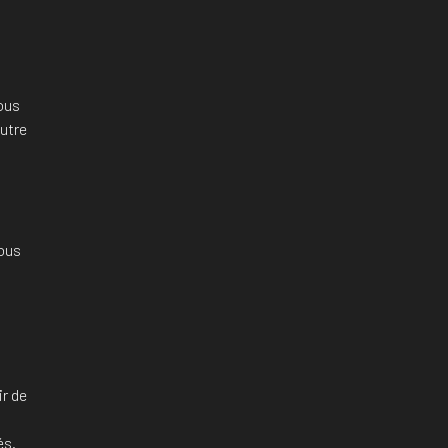
ous
utre
ous
ir de
és.