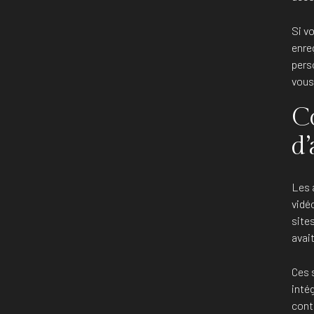
Si v
enre
perso
vous 
C
d
Les 
vidéo
site
avait
Ces 
intég
conte