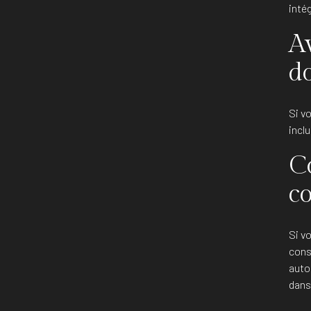
inté
A
d
Si v
inclu
C
c
Si v
cons
auto
dans