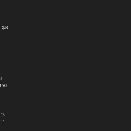
e que
es
tres
r
es,
ce