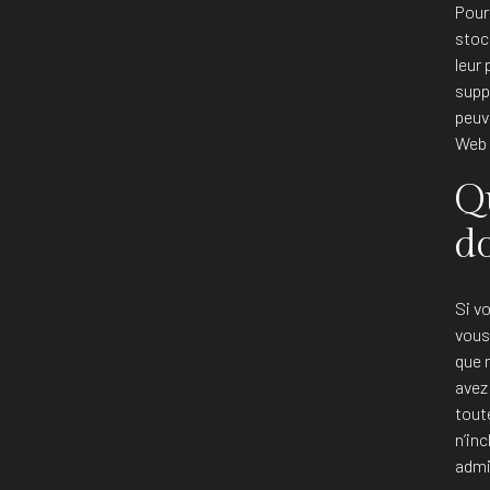
Pour 
stoc
leur 
supp
peuv
Web 
Q
d
Si v
vous
que 
avez
tout
n’in
admin