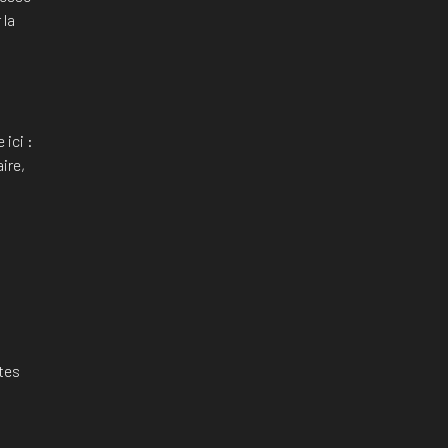
 la
t
 ici :
ire,
tes