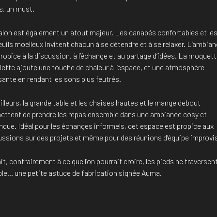
s, un must.
alon est également un atout majeur. Les canapés confortables et le
uils moelleux invitent chacun à se détendre et à se relaxer. L’ambia
ropice à la discussion, à l’échange et au partage d’idées. La moquet
llette ajoute une touche de chaleur à l’espace, et une atmosphère
sante en rendant les sons plus feutrés.
illeurs, la grande table et les chaises hautes et le mange debout
ettent de prendre les repas ensemble dans une ambiance cosy et
ndue. Idéal pour les échanges informels, cet espace est propice aux
ussions sur des projets et même pour des réunions d’équipe improvi
it, contrairement à ce que l’on pourrait croire, les pieds ne traversen
able… une petite astuce de fabrication signée Auma.