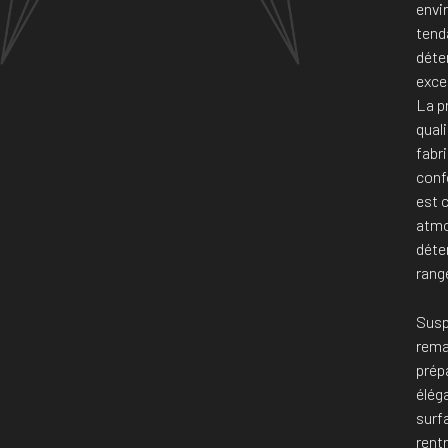
envi
tenda
déte
exce
La pr
quali
fabr
conf
est 
atmo
déte
rang
Susp
remar
prépa
élég
surf
rent