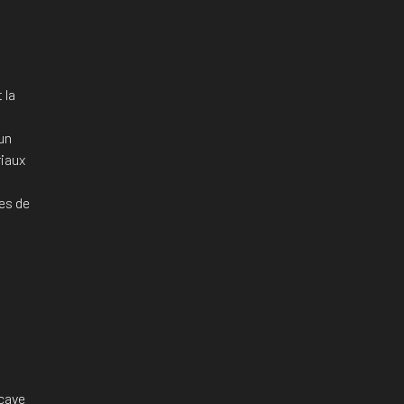
 la
un
riaux
es de
 cave