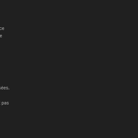
s
nce
te
sées.
t pas