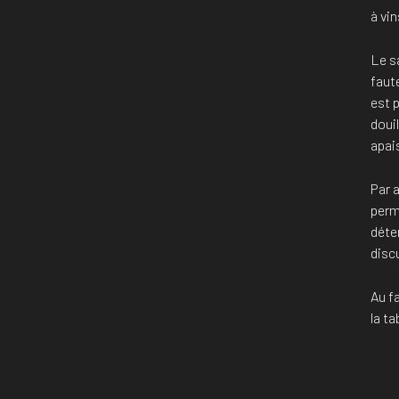
à vin
Le s
faute
est p
doui
apai
Par a
perm
déte
disc
Au fa
la t