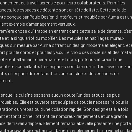
ronnement de travail agréable pour leurs collaborateurs. Parmi les
nces, les espaces de détente sont en tête de liste. Cette salle de
nte conçue par Paule Design d’Intérieurs et meublée par Auma est un
llent exemple d’aménagement vertueux.
emière chose qui frappe en entrant dans cette salle de détente, c’est
té et la singularité du mobilier. Les meubles et habillages muraux
iqués sur mesure par Auma offrent un design moderne et élégant, et 
ort pour le corps et pour les yeux. Le choix des couleurs et des maté
cohérent alternant chêne naturel et noirs profonds et créant une
sphère accueillante. Les espaces sont bien délimités, avec une zon
nte, un espace de restauration, une cuisine et des espaces de
ement.
endue, la cuisine est sans aucun doute l’un des atouts les plus
quables. Elle est ouverte est équipée de tout le nécessaire pour la
ration d’un repas ou d’une collation rapide. Son design est à la fois
ant et fonctionnel, offrant de nombreux rangements et une grande
ace de travail adaptée. Elément remarquable, elle présente une porte
rante pouvant se cacher pour bénéficier pleinement d’un visuel sur la