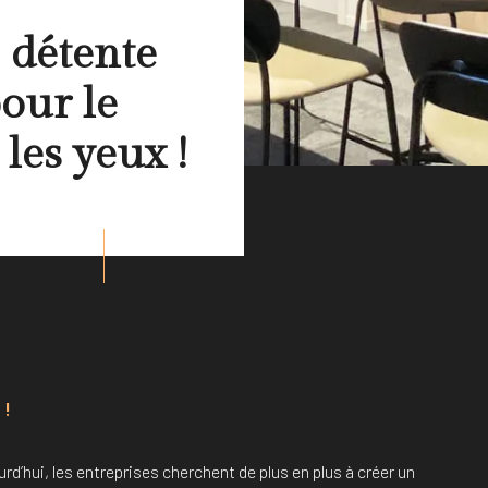
 détente
our le
 les yeux !
 !
rd’hui, les entreprises cherchent de plus en plus à créer un